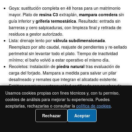
Goya: sustitución completa en 48 horas para un matrimonio
mayor. Plato de
resina C3
extraplán,
mampara corredera
sin
guía inferior y
grifería termostática
. Resultado: entrada sin
barreras y cero salpicaduras, con limpieza final y retirada de
residuos a gestor autorizado.
Lista: drenaje lento por
válvula subdimensionada
.
Reemplazo por alto caudal, reajuste de pendientes y re-sellado
perimetral sin levantar todo el plato. Tiempo de inactividad
mínimo; el baño volvió a estar operativo el mismo día.
Recoletos: instalación de
piedra natural
tras evaluación de
carga del forjado. Mampara a medida para salvar un pilar
desalineado y remates que integran el alicatado existente.
Estética premium y estanqueidad certificada con pruebas de
agua.
Usamos cookies propias con fines técnicos y, con tu permiso,
cookies de análisis para mejorar tu experiencia. Puedes
En todos los casos, entregamos informe final con materiales
aceptarlas, rechazarlas o consultar la
política de cookies
.
instalados, fotos del antes/después y
garantías
. La diferencia
📲 Llámanos 919 93 36 79
Rechazar
Aceptar
está en el detalle.
Proceso de trabajo: de la visita con coste (consulta