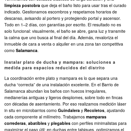
limpieza postobra
que deja el baño listo para usar tras el curado
indicado. Gestionamos escombros y respetamos horarios de
descanso, avisando al portero y protegiendo portal y ascensor.
Todo en 1–2 días, con garantías por escrito. El resultado no es
solo funcional: visualmente, el baño se abre, gana luz y transmite
la calma que uno busca al final del día. Además, revaloriza el
inmueble de cara a venta o alquiler en una zona tan competitiva
como
Salamanca
.
Instalar plato de ducha y mampara: soluciones a
medida para espacios reducidos del distrito
La coordinación entre plato y mampara es lo que separa una
ducha “correcta” de una instalación excelente. En el Barrio de
Salamanca abundan los baños con huecos irregulares,
medianerías antiguas y ligeros desplomes, sobre todo en fincas
con décadas de asentamiento. Por eso realizamos medición láser
in situ en microbarrios como
Guindalera
y
Recoletos
, ajustando
cada componente al milímetro. Trabajamos
mamparas
correderas
,
abatibles
y
plegables
con perfiles minimalistas para
maximizar el paso útil; en duchas entre tabiques, optimizamos el