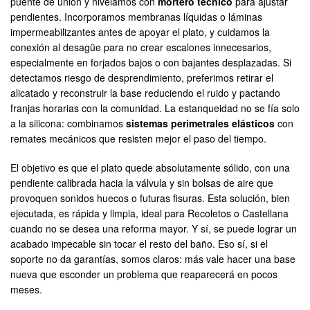
puente de unión y nivelamos con
mortero técnico
para ajustar
pendientes. Incorporamos membranas líquidas o láminas
impermeabilizantes antes de apoyar el plato, y cuidamos la
conexión al desagüe para no crear escalones innecesarios,
especialmente en forjados bajos o con bajantes desplazadas. Si
detectamos riesgo de desprendimiento, preferimos retirar el
alicatado y reconstruir la base reduciendo el ruido y pactando
franjas horarias con la comunidad. La estanqueidad no se fía solo
a la silicona: combinamos
sistemas perimetrales elásticos
con
remates mecánicos que resisten mejor el paso del tiempo.
El objetivo es que el plato quede absolutamente sólido, con una
pendiente calibrada hacia la válvula y sin bolsas de aire que
provoquen sonidos huecos o futuras fisuras. Esta solución, bien
ejecutada, es rápida y limpia, ideal para Recoletos o Castellana
cuando no se desea una reforma mayor. Y sí, se puede lograr un
acabado impecable sin tocar el resto del baño. Eso sí, si el
soporte no da garantías, somos claros: más vale hacer una base
nueva que esconder un problema que reaparecerá en pocos
meses.