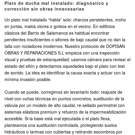
Plato de ducha mal instalado: diagnóstico y
corrección sin obras innecesarias
Un plato mal instalado “habla” solo: charcos persistentes, moho
en juntas, malos olores o goteos en el vecino. En edificios
clásicos del Barrio de Salamanca es habitual encontrar
pendientes insuficientes o sifones de bajo caudal que no dan la
talla con rociadores modernos. Nuestro protocolo de DOPISAN
OBRAS Y REPARACIONES S.L empieza con una inspección
visual y pruebas de estanqueidad; usamos cámara para revisar el
estado del sifón y detectamos oquedades bajo el plato con test
de sonido. La idea es identificar la causa exacta y actuar con la
mínima invasión posible.
Cuando se puede, corregimos sin levantarlo todo: reajuste de
nivel con cuñas técnicas en puntos concretos, sustitución de la
válvula por un modelo de alto caudal, re-sellado perimetral con
sistemas elásticos premium y refuerzo de la impermeabilización
accesible. Si la base está mal ejecutada o el plato flexa,
planteamos una sustitución controlada, protegiendo suelos
hidráulicos o tarimas con cubiertas y retirando escombros por