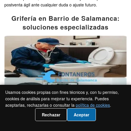
postventa ágil ante cualquier duda o ajuste futuro.
Grifería en Barrio de Salamanca:
soluciones especializadas
Usamos cookies propias con fines técnicos y, con tu permiso,
cookies de análisis para mejorar tu experiencia. Puedes
aceptarlas, rechazarlas o consultar la
política de cookies
.
📲 Llámanos 919 93 36 79
Rechazar
Aceptar
fontaneros servicio amigable barrio salamanca