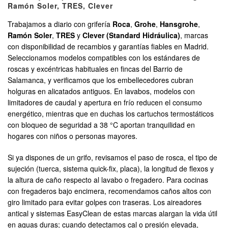
Ramón Soler, TRES, Clever
Trabajamos a diario con grifería
Roca
,
Grohe
,
Hansgrohe
,
Ramón Soler
,
TRES
y
Clever (Standard Hidráulica)
, marcas
con disponibilidad de recambios y garantías fiables en Madrid.
Seleccionamos modelos compatibles con los estándares de
roscas y excéntricas habituales en fincas del Barrio de
Salamanca, y verificamos que los embellecedores cubran
holguras en alicatados antiguos. En lavabos, modelos con
limitadores de caudal y apertura en frío reducen el consumo
energético, mientras que en duchas los cartuchos termostáticos
con bloqueo de seguridad a 38 °C aportan tranquilidad en
hogares con niños o personas mayores.
Si ya dispones de un grifo, revisamos el paso de rosca, el tipo de
sujeción (tuerca, sistema quick-fix, placa), la longitud de flexos y
la altura de caño respecto al lavabo o fregadero. Para cocinas
con fregaderos bajo encimera, recomendamos caños altos con
giro limitado para evitar golpes con traseras. Los aireadores
antical y sistemas EasyClean de estas marcas alargan la vida útil
en aguas duras; cuando detectamos cal o presión elevada,