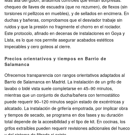
Más allá del guion, añadimos controles que evitan sorpresas:
chequeo de llaves de escuadra (que no rezumen), de flexos (sin
torsiones ni pellizcos en muebles), y de sellados en encimera. En
duchas y bañeras, comprobamos que el desviador trabaje sin
ruidos y que la presión no fragmente el chorro en el rociador.
Este protocolo, afinado en decenas de instalaciones en Goya y
Lista, es lo que nos permite asegurar acabados estéticos
impecables y cero goteos al cierre.
Precios orientativos y tiempos en Barrio de
Salamanca
Ofrecemos transparencia con rangos orientativos adaptados al
Barrio de Salamanca en Madrid. La instalación de un grifo de
lavabo o bidé vista suele completarse en 45–90 minutos,
mientras que un conjunto de ducha/bañera con termostático
puede requerir 90–120 minutos según estado de excéntricas y
alicatado. La instalación de grifería empotrada, por implicar obra
y tiempos de secado, se programa en dos fases y su duración
total depende de la accesibilidad y el tipo de kit. En cocinas, los
grifos extraíbles pueden requerir revisiones adicionales del hueco
y del sistema de filtrado si existe.