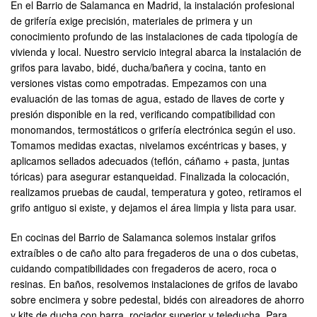
En el Barrio de Salamanca en Madrid, la instalación profesional
de grifería exige precisión, materiales de primera y un
conocimiento profundo de las instalaciones de cada tipología de
vivienda y local. Nuestro servicio integral abarca la instalación de
grifos para lavabo, bidé, ducha/bañera y cocina, tanto en
versiones vistas como empotradas. Empezamos con una
evaluación de las tomas de agua, estado de llaves de corte y
presión disponible en la red, verificando compatibilidad con
monomandos, termostáticos o grifería electrónica según el uso.
Tomamos medidas exactas, nivelamos excéntricas y bases, y
aplicamos sellados adecuados (teflón, cáñamo + pasta, juntas
tóricas) para asegurar estanqueidad. Finalizada la colocación,
realizamos pruebas de caudal, temperatura y goteo, retiramos el
grifo antiguo si existe, y dejamos el área limpia y lista para usar.
En cocinas del Barrio de Salamanca solemos instalar grifos
extraíbles o de caño alto para fregaderos de una o dos cubetas,
cuidando compatibilidades con fregaderos de acero, roca o
resinas. En baños, resolvemos instalaciones de grifos de lavabo
sobre encimera y sobre pedestal, bidés con aireadores de ahorro
y kits de ducha con barra, rociador superior y teleducha. Para