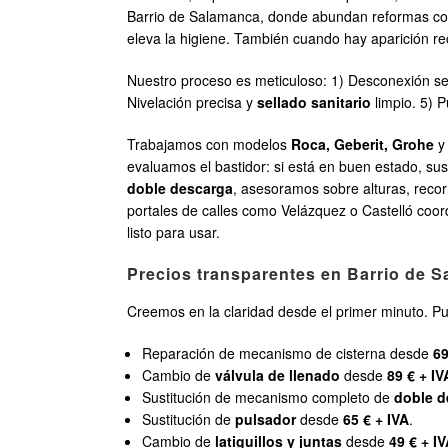
Barrio de Salamanca, donde abundan reformas con 
eleva la higiene. También cuando hay aparición re
Nuestro proceso es meticuloso: 1) Desconexión seg
Nivelación precisa y
sellado sanitario
limpio. 5) 
Trabajamos con modelos
Roca, Geberit, Grohe
y 
evaluamos el bastidor: si está en buen estado, sus
doble descarga
, asesoramos sobre alturas, recor
portales de calles como Velázquez o Castelló coor
listo para usar.
Precios transparentes en Barrio de S
Creemos en la claridad desde el primer minuto. Pu
Reparación de mecanismo de cisterna desde
69
Cambio de
válvula de llenado
desde
89 € + IV
Sustitución de mecanismo completo de
doble d
Sustitución de
pulsador
desde
65 € + IVA
.
Cambio de
latiguillos y juntas
desde
49 € + I