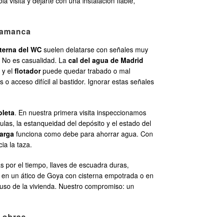
 visita y dejarte con una instalación fiable,
alamanca
sterna del WC
suelen delatarse con señales muy
e. No es casualidad. La
cal del agua de Madrid
 y el
flotador
puede quedar trabado o mal
 acceso difícil al bastidor. Ignorar estas señales
pleta
. En nuestra primera visita inspeccionamos
las, la estanqueidad del depósito y el estado del
arga
funciona como debe para ahorrar agua. Con
ia la taza.
as por el tiempo, llaves de escuadra duras,
a en un ático de Goya con cisterna empotrada o en
al uso de la vivienda. Nuestro compromiso: un
n obras