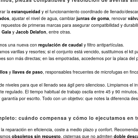
rar la
estanqueidad
y el funcionamiento coordinado de llenado/descar
ñados
, ajustar el nivel de agua, cambiar
juntas de goma
, renovar
válv
 repuestos de primeras marcas para asegurar compatibilidad y durabil
,
Gala
y
Jacob Delafon
, entre otras.
alamos una nueva con
regulación de caudal
y filtro antipartículas.
s varillas y resortes; si el conjunto está vencido, sustituimos el kit pa
iones son más directas; en las empotradas, accedemos por la placa del p
illos
y
llaves de paso
, responsables frecuentes de microfugas en finca
 niveles para que el llenado sea ágil pero silencioso. Limpiamos el int
 regulado. El tiempo habitual de trabajo oscila entre 45 y 90 minutos
y garantía por escrito. Todo con un objetivo: que notes la diferencia 
ompleto: cuándo compensa y cómo lo ejecutamos en t
la reparación en eficiencia, coste a medio plazo y confort. Recomen
nismos
obsoletos sin repuesto
, cisternas que no admiten
doble desc