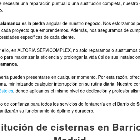
e necesite una reparación puntual o una sustitución completa, nuestro
o.
Salamanca
es la piedra angular de nuestro negocio. Nos esforzamos po
en cada proyecto que emprendemos. Además, nos aseguramos de cumplir
cesidades específicas de cada cliente.
. Por ello, en ALTORIA SERVICOMPLEX, no solo reparamos o sustituimos
 para maximizar la eficiencia y prolongar la vida útil de sus instalaci
lamanca
.
ría pueden presentarse en cualquier momento. Por esta razón, ofre
a, minimizando cualquier interrupción en su rutina diaria. Nuestro co
óstoles
, donde aplicamos el mismo nivel de dedicación y profesionalis
 confianza para todos los servicios de fontanería en el Barrio de
S
antizarán su funcionamiento óptimo y duradero.
itución de cisternas en Barr
Madrid