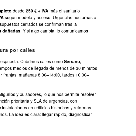
pleto
desde
259 € + IVA
más el sanitario
VA
según modelo y acceso. Urgencias nocturnas o
esupuestos cerrados se confirman tras la
s dañadas
. Y si algo cambia, lo comunicamos
ura por calles
e respuesta. Cubrimos calles como
Serrano,
tiempos medios de llegada de menos de 30 minutos
or franjas: mañanas 8:00–14:00, tardes 16:00–
latiguillos y pulsadores, lo que nos permite resolver
nción prioritaria y SLA de urgencias, con
instalaciones en edificios históricos y reformas
ios. La idea es clara: llegar rápido, diagnosticar