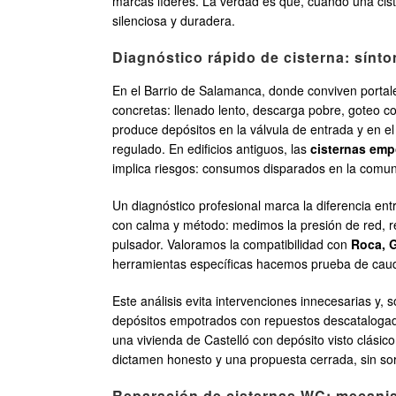
marcas líderes. La verdad es que, cuando una cister
silenciosa y duradera.
Diagnóstico rápido de cisterna: sínt
En el Barrio de Salamanca, donde conviven portales
concretas: llenado lento, descarga pobre, goteo co
produce depósitos en la válvula de entrada y en 
regulado. En edificios antiguos, las
cisternas emp
implica riesgos: consumos disparados en la comun
Un diagnóstico profesional marca la diferencia ent
con calma y método: medimos la presión de red, 
pulsador. Valoramos la compatibilidad con
Roca, G
herramientas específicas hacemos prueba de ca
Este análisis evita intervenciones innecesarias y, 
depósitos empotrados con repuestos descatalogados
una vivienda de Castelló con depósito visto clásico
dictamen honesto y una propuesta cerrada, sin so
Reparación de cisternas WC: mecanis