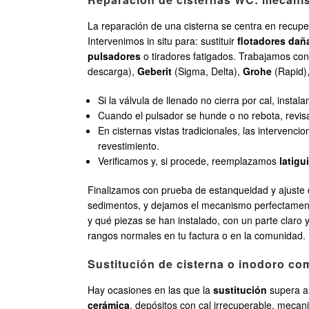
La reparación de una cisterna se centra en recupe
Intervenimos in situ para: sustituir
flotadores da
pulsadores
o tiradores fatigados. Trabajamos con
descarga),
Geberit
(Sigma, Delta),
Grohe
(Rapid)
Si la válvula de llenado no cierra por cal, inst
Cuando el pulsador se hunde o no rebota, revisamo
En cisternas vistas tradicionales, las intervenc
revestimiento.
Verificamos y, si procede, reemplazamos
latigu
Finalizamos con prueba de estanqueidad y ajuste de
sedimentos, y dejamos el mecanismo perfectamente
y qué piezas se han instalado, con un parte claro 
rangos normales en tu factura o en la comunidad.
Sustitución de cisterna o inodoro c
Hay ocasiones en las que la
sustitución
supera a 
cerámica
, depósitos con cal irrecuperable, meca