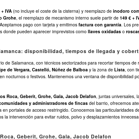
 + IVA
(no incluye el coste de la cisterna) y reemplazo de
inodoro com
 o Grohe
, el reemplazo de mecanismo interno suele partir de
149 € + I
. Aceptamos pago con tarjeta y emitimos
factura con garantía
. Los pr
guas donde pueden aparecer imprevistos como
llaves oxidadas
o
rosca
lamanca: disponibilidad, tiempos de llegada y cobert
rio de Salamanca, con técnicos sectorizados para recortar tiempos d
ipe de Vergara, Castelló, Núñez de Balboa
y la zona de
Lista
, con 
en nocturnos o festivos. Mantenemos una ventana de disponibilidad p
s Roca, Geberit, Grohe, Gala, Jacob Delafon
, juntas universales, 
comunidades y administradores de fincas
del barrio, ofrecemos ate
 en portales de acceso restringido. Conocemos las particularidades de 
mos la intervención para evitar ruidos, polvo y desplazamientos innecesar
Roca, Geberit, Grohe, Gala, Jacob Delafon