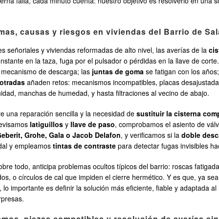
na falla, cada minuto cuenta: nuestro objetivo es resolverlo en una sola
omas, causas y riesgos en viviendas del Barrio de S
 señoriales y viviendas reformadas de alto nivel, las averías de la
ci
nstante en la taza, fuga por el pulsador o pérdidas en la llave de cort
el mecanismo de descarga; las
juntas de goma
se fatigan con los años;
otradas
añaden retos: mecanismos incompatibles, placas desajustadas o
idad, manchas de humedad, y hasta filtraciones al vecino de abajo.
re una reparación sencilla y la necesidad de
sustituir la cisterna com
revisamos
latiguillos
y
llave de paso
, comprobamos el asiento de válvu
eberit, Grohe, Gala o Jacob Delafon
, y verificamos si la
doble desc
udal y empleamos
tintas de contraste
para detectar fugas invisibles hac
sobre todo, anticipa problemas ocultos típicos del barrio: roscas fatigad
, o círculos de cal que impiden el cierre hermético. Y es que, ya se
, lo importante es definir la solución más eficiente, fiable y adaptada 
rpresas.
mos, piezas compatibles y resolución de averías si