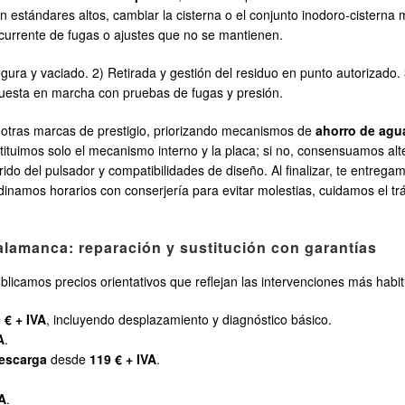
estándares altos, cambiar la cisterna o el conjunto inodoro-cisterna
currente de fugas o ajustes que no se mantienen.
ura y vaciado. 2) Retirada y gestión del residuo en punto autorizado. 
Puesta en marcha con pruebas de fugas y presión.
otras marcas de prestigio, priorizando mecanismos de
ahorro de agu
tituimos solo el mecanismo interno y la placa; si no, consensuamos alt
rido del pulsador y compatibilidades de diseño. Al finalizar, te entreg
dinamos horarios con conserjería para evitar molestias, cuidamos el t
alamanca: reparación y sustitución con garantías
blicamos precios orientativos que reflejan las intervenciones más habi
 € + IVA
, incluyendo desplazamiento y diagnóstico básico.
A
.
escarga
desde
119 € + IVA
.
VA
.